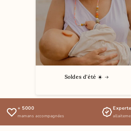
Soldes d'été ☀️
+ 5000
Experte
mamans accompagnées
allaitem