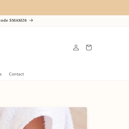
 +5 000 mamans accompagnées depuis 2019 · Fait main
en Normandie
e code SMAM26
Connexion
Panier
s
Contact