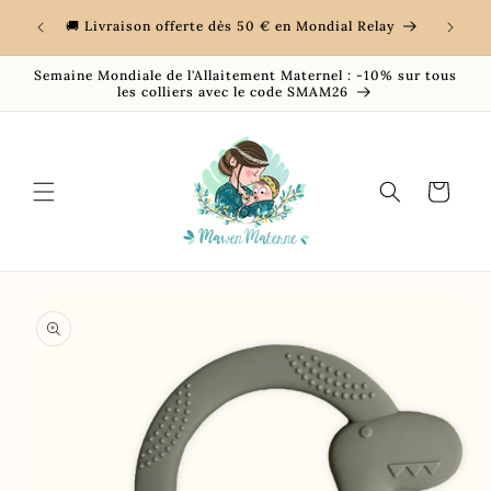
et
es en
💖 +5 00
passer
🚚 Livraison offerte dès 50 € en Mondial Relay
au
contenu
Semaine Mondiale de l'Allaitement Maternel : -10% sur tous
les colliers avec le code SMAM26
Panier
Passer aux
informations
produits