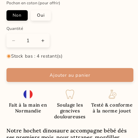
Pochon en coton (pour offrir)
Non
Oui
Quantité
Quantité
Réduire
Augmenter
la
la
Stock bas : 4 restant(s)
quantité
quantité
de
de
Dinosaure
Dinosaure
Ajouter au panier
|
|
Hochet
Hochet
-
-
Anneau
Anneau
de
de
Fait à la main en
Soulage les
Testé & conforme
Dentition
Dentition
Normandie
gencives
à la norme jouet
douloureuses
Notre hochet dinosaure accompagne bébé dès
ses premiers mois, pour attraper, mordiller,