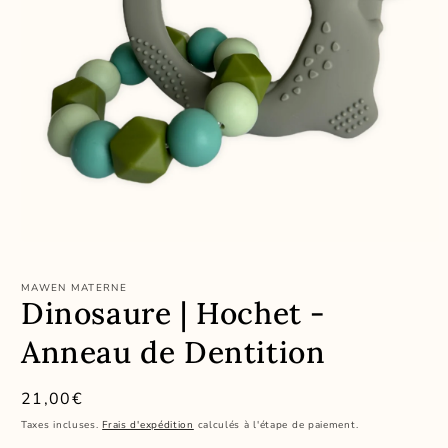
Ouvrir
le
média
MAWEN MATERNE
1
Dinosaure | Hochet -
dans
une
fenêtre
Anneau de Dentition
modale
Prix
21,00€
habituel
Taxes incluses.
Frais d'expédition
calculés à l'étape de paiement.