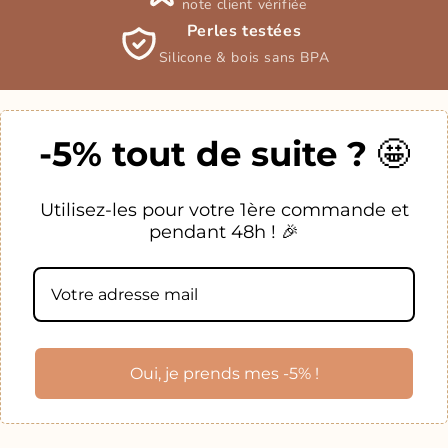
note client vérifiée
Perles testées
Silicone & bois sans BPA
-5% tout de suite ?
🤩
Utilisez-les pour votre 1ère commande et
pendant 48h ! 🎉
Oui, je prends mes -5% !